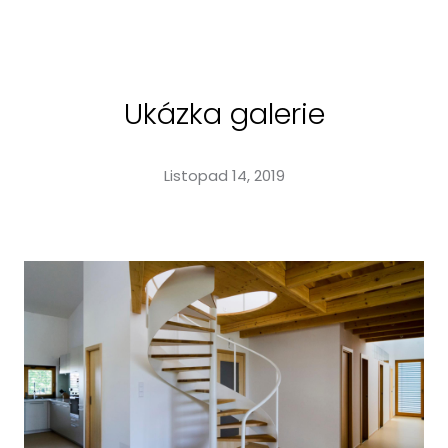
MENU
Úv
O n
Ukázka galerie
Pro
rea
Listopad 14, 2019
Výs